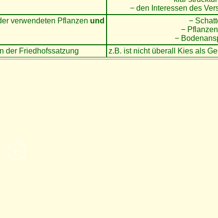
− den Interessen des Ver
 der verwendeten Pflanzen
und
− Schat
− Pflanze
− Bodenansp
n der Friedhofssatzung
z.B. ist nicht überall Kies als G