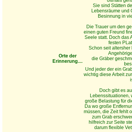
oftmals gen
Sie sind Stätten 
Lebensräume und 
Besinnung in vi
Die Trauer um den ge
einen guten Freund fin
Seele statt. Doch das
festen PLat
Schon seit altershe
Angehörige
Orte der
die Gräber geschm
Erinnerung....
bes
Und jeder der ein Grab
wichtig diese Arbeit zu
i
Doch gibt es a
Lebenssituationen, 
große Belastung für di
Da wo große Entfernu
müssen, die Zeit fehlt
zum Grab erschwer
hilfreich zur Seite s
darum flexible Ve