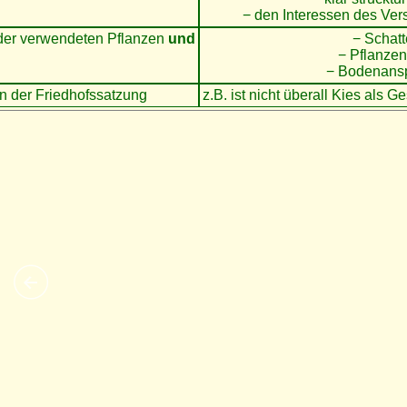
− den Interessen des Ver
 der verwendeten Pflanzen
und
− Schat
− Pflanze
− Bodenansp
n der Friedhofssatzung
z.B. ist nicht überall Kies als G