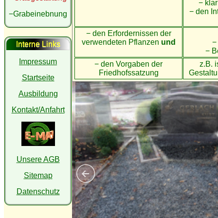
− klar
− den I
−Grabeinebnung
− den Erfordernissen der
verwendeten Pflanzen
und
−
Interne Links
− B
Impressum
− den Vorgaben der
z.B. 
Friedhofssatzung
Gestaltu
Startseite
Ausbildung
Kontakt/Anfahrt
Unsere AGB
Sitemap
Datenschutz