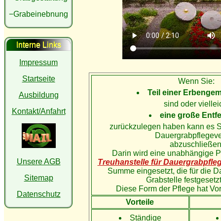
−Grabeinebnung
Interne Links
Impressum
Startseite
Wenn Sie:
Teil einer Erbenge
Ausbildung
sind oder viellei
Kontakt/Anfahrt
eine große Entf
zurückzulegen haben kann es Si
Dauergrabpflegeve
abzuschließen
Darin wird eine unabhängige Pr
Unsere AGB
Treuhanstelle für Dauergrabpfle
Summe eingesetzt, die für die D
Sitemap
Grabstelle festgesetz
Diese Form der Pflege hat Vor
Datenschutz
Vorteile
Ständige