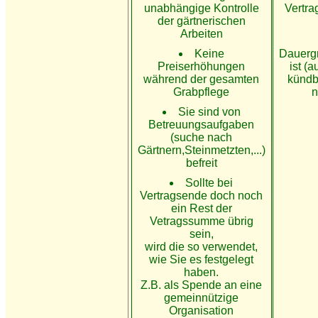
unabhängige Kontrolle
Vertra
der gärtnerischen
Arbeiten
Keine
Dauergr
Preiserhöhungen
ist (
während der gesamten
kündb
Grabpflege
n
Sie sind von
Betreuungsaufgaben
(suche nach
Gärtnern,Steinmetzten,...)
befreit
Sollte bei
Vertragsende doch noch
ein Rest der
Vetragssumme übrig
sein,
wird die so verwendet,
wie Sie es festgelegt
haben.
Z.B. als Spende an eine
gemeinnützige
Organisation