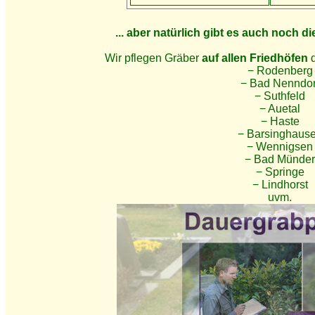
... aber natürlich gibt es auch noch d
Wir pflegen Gräber
auf allen Friedhöfen
d
− Rodenberg
− Bad Nenndor
− Suthfeld
− Auetal
− Haste
− Barsinghaus
− Wennigsen
− Bad Münder
− Springe
− Lindhorst
uvm.