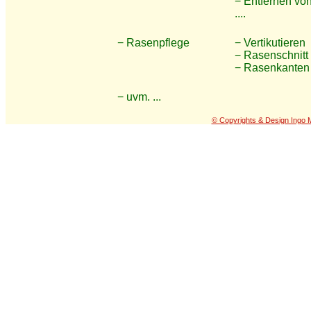
− Entfernen von
....
− Rasenpflege
− Vertikutieren
− Rasenschnitt
− Rasenkanten
− uvm. ...
© Copyrights & Design Ingo 