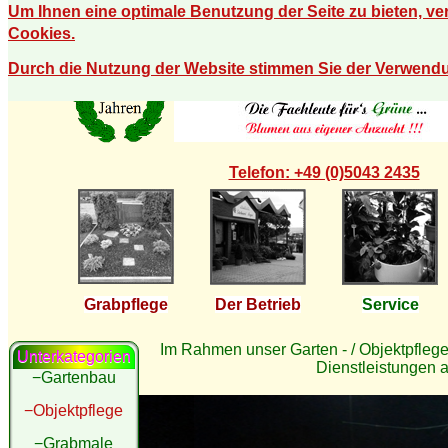
Um Ihnen eine optimale Benutzung der Seite zu bieten, v
Cookies.
Durch die Nutzung der Website stimmen Sie der Verwend
Telefon: +49 (0)5043 2435
Grabpflege
Der Betrieb
Service
Im Rahmen unser Garten - / Objektpflege 
Unterkategorien
Dienstleistungen a
−Gartenbau
−Objektpflege
−Grabmale