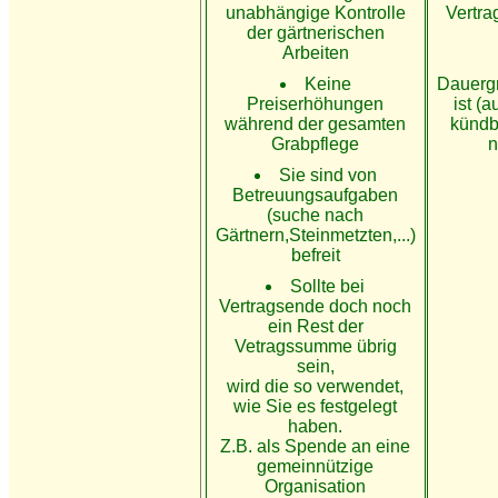
unabhängige Kontrolle
Vertra
der gärtnerischen
Arbeiten
Keine
Dauergr
Preiserhöhungen
ist (
während der gesamten
kündb
Grabpflege
n
Sie sind von
Betreuungsaufgaben
(suche nach
Gärtnern,Steinmetzten,...)
befreit
Sollte bei
Vertragsende doch noch
ein Rest der
Vetragssumme übrig
sein,
wird die so verwendet,
wie Sie es festgelegt
haben.
Z.B. als Spende an eine
gemeinnützige
Organisation