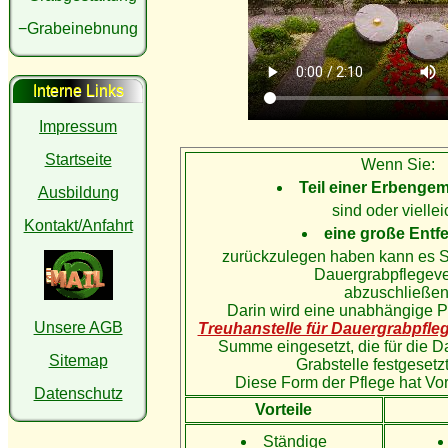
−Grabeinebnung
Interne Links
Impressum
Startseite
Wenn Sie:
Teil einer Erbenge
Ausbildung
sind oder viellei
Kontakt/Anfahrt
eine große Entf
zurückzulegen haben kann es Si
Dauergrabpflegeve
abzuschließen
Darin wird eine unabhängige Pr
Unsere AGB
Treuhanstelle für Dauergrabpfle
Summe eingesetzt, die für die D
Sitemap
Grabstelle festgesetz
Diese Form der Pflege hat Vor
Datenschutz
Vorteile
Ständige