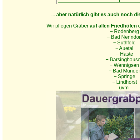
... aber natürlich gibt es auch noch d
Wir pflegen Gräber
auf allen Friedhöfen
d
− Rodenberg
− Bad Nenndor
− Suthfeld
− Auetal
− Haste
− Barsinghaus
− Wennigsen
− Bad Münder
− Springe
− Lindhorst
uvm.