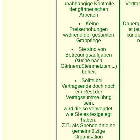
unabhängige Kontrolle
Vertra
der gärtnerischen
Arbeiten
Keine
Dauergr
Preiserhöhungen
ist (
während der gesamten
kündb
Grabpflege
n
Sie sind von
Betreuungsaufgaben
(suche nach
Gärtnern,Steinmetzten,...)
befreit
Sollte bei
Vertragsende doch noch
ein Rest der
Vetragssumme übrig
sein,
wird die so verwendet,
wie Sie es festgelegt
haben.
Z.B. als Spende an eine
gemeinnützige
Organisation