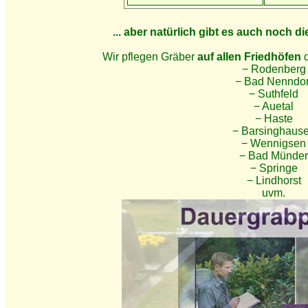
... aber natürlich gibt es auch noch d
Wir pflegen Gräber
auf allen Friedhöfen
d
− Rodenberg
− Bad Nenndor
− Suthfeld
− Auetal
− Haste
− Barsinghaus
− Wennigsen
− Bad Münder
− Springe
− Lindhorst
uvm.