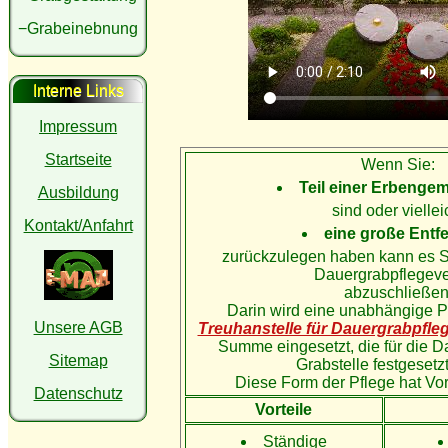
−Grabeinebnung
Interne Links
Impressum
Startseite
Wenn Sie:
Teil einer Erbenge
Ausbildung
sind oder viellei
Kontakt/Anfahrt
eine große Entf
zurückzulegen haben kann es Si
Dauergrabpflegeve
abzuschließen
Darin wird eine unabhängige Pr
Unsere AGB
Treuhanstelle für Dauergrabpfle
Summe eingesetzt, die für die D
Sitemap
Grabstelle festgesetz
Diese Form der Pflege hat Vor
Datenschutz
Vorteile
Ständige