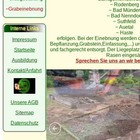
− Rodenberg
−Grabeinebnung
− Bad Münder
− Bad Nenndor
− Suthfeld
− Auetal
Interne Links
− Haste
erfolgen. Bei der Einebnung werden d
Impressum
Bepflanzung,Grabstein,Einfassung,...) u
und fachgerecht entsorgt. Der Liegeplatz 
Startseite
Rasen eingesä
Ausbildung
Sprechen Sie uns an wir be
Kontakt/Anfahrt
Unsere AGB
Sitemap
Datenschutz