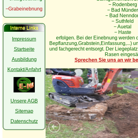
− Rodenberg
−Grabeinebnung
− Bad Münder
− Bad Nenndor
− Suthfeld
− Auetal
Interne Links
− Haste
erfolgen. Bei der Einebnung werden d
Impressum
Bepflanzung,Grabstein,Einfassung,...) u
und fachgerecht entsorgt. Der Liegeplatz 
Startseite
Rasen eingesä
Ausbildung
Sprechen Sie uns an wir be
Kontakt/Anfahrt
Unsere AGB
Sitemap
Datenschutz