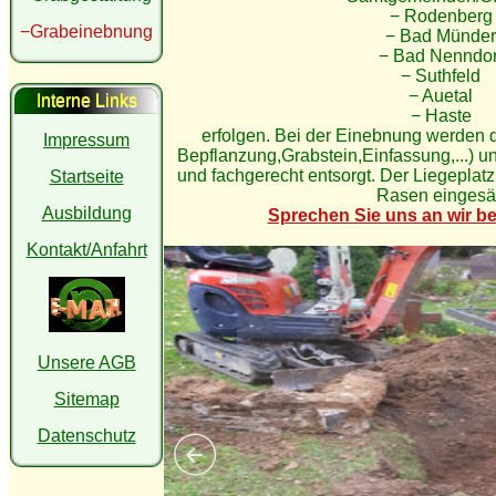
− Rodenberg
−Grabeinebnung
− Bad Münder
− Bad Nenndor
− Suthfeld
− Auetal
Interne Links
− Haste
erfolgen. Bei der Einebnung werden d
Impressum
Bepflanzung,Grabstein,Einfassung,...) u
und fachgerecht entsorgt. Der Liegeplatz 
Startseite
Rasen eingesä
Ausbildung
Sprechen Sie uns an wir be
Kontakt/Anfahrt
Unsere AGB
Sitemap
Datenschutz