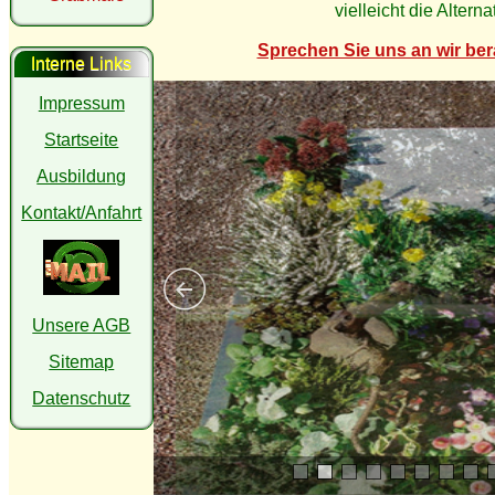
vielleicht die Alterna
Sprechen Sie uns an wir ber
Interne Links
Impressum
Startseite
Ausbildung
Kontakt/Anfahrt
Unsere AGB
Sitemap
Datenschutz